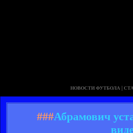
|
НОВОСТИ ФУТБОЛА
СТ
###
Абрамович уста
вид