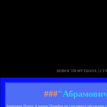
|
НОВОСТИ ФУТБОЛА
СТ
###
"Абрамович
Защитник Порту Альваро Перейра не стесняется обсуждать са