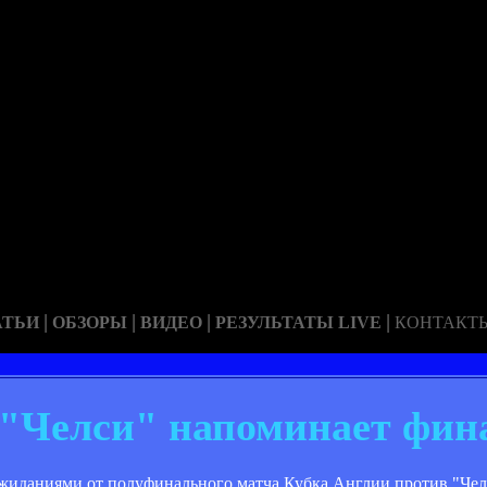
|
|
|
|
АТЬИ
ОБЗОРЫ
ВИДЕО
РЕЗУЛЬТАТЫ LIVE
КОНТАКТ
с "Челси" напоминает фин
иданиями от полуфинального матча Кубка Англии против "Чел