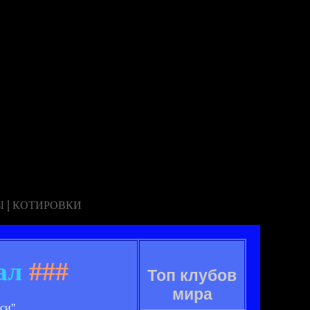
|
Ы
КОТИРОВКИ
ал
###
Топ клубов
мира
си".