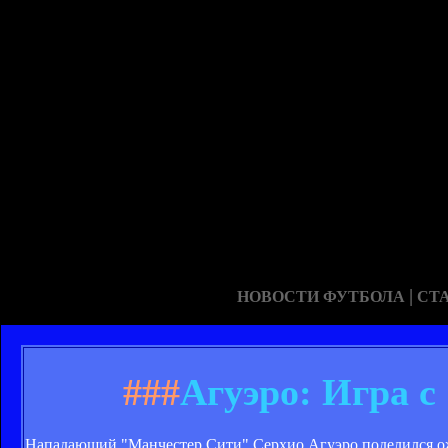
|
НОВОСТИ ФУТБОЛА
СТ
###
Агуэро: Игра 
Нападающий "Манчестер Сити" Серхио Агуэро поделился ож