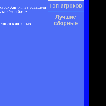
Топ игроков
перкубок Англии и в домашней
, кто будет более
Лучшие
сборные
гентинец в интервью