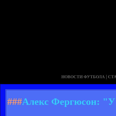
|
НОВОСТИ ФУТБОЛА
СТ
###
Алекс Фергюсон: "У