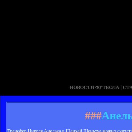
|
НОВОСТИ ФУТБОЛА
СТ
###
Анель
Трансфер Николя Анелька в Шанхай Шеньхуа можно считать 