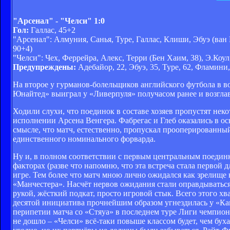
"Арсенал" - "Челси" 1:0
Гол:
Галлас, 45+2
"Арсенал": Алмуния, Санья, Туре, Галлас, Клиши, Эбуэ (ван 
90+4)
"Челси": Чех, Феррейра, Алекс, Терри (Бен Хаим, 38), Э.Ко
Предупреждены:
Адебайор, 22, Эбуэ, 35, Туре, 62, Фламини,
На второе у гурманов-болельщиков английского футбола в в
Юнайтед» выиграл у «Ливерпуля» получасом ранее и возглав
Ходили слухи, что поединок в составе хозяев пропустят неко
исполнении Арсена Венгера. Фабрегас и Глеб оказались в осно
смысле, что матч, естественно, пропускал прооперированны
единственного номинального форварда.
Ну и, в полном соответствии с первым центральным поедин
факторах (разве что напомню, что эта встреча стала первой д
игре. Тем более что матч мною лично ожидался как зрелище 
«Манчестера». Насчёт нервов ожидания стали оправдываться
рукой, жёсткий подкат, просто игровой стык. Всего этого хв
десятой инициатива прочнейшим образом угнездилась у «Ка
перипетии матча со «Стяуа» в последнем туре Лиги чемпионо
не дошло – «Челси» всё-таки повыше классом будет, чем бух