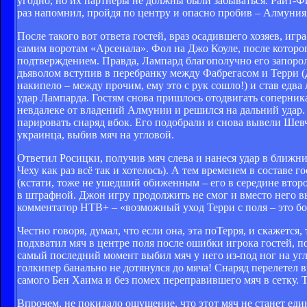
угодно, но их партнёры не должны были забываться. Райт-
раз напомнил, пройдя по центру и опасно пробив – Алмуния
После такого вот ответа гостей, враз осадившего хозяев, иг
самим воротам «Арсенала». Фол на Джо Коуле, после котор
подтверждением. Правда, Лампард благополучно его запорол,
дьяволом вступив в перебранку между Фабрегасом и Терри (Д
накипело – между прочим, ему это с рук сошло!) и став едв
удар Лампарда. Гостям снова пришлось отодвигать соперник
невдалеке от владений Алмунии и решился на дальний удар.
парировать снаряд вбок. Его подобрали и снова вывели Ше
украинца, выбив мяч на угловой.
Ответил Росицки, получив мяч слева и нанеся удар в ближний 
Чеху как раз всё так и хотелось). А тем временем в составе
(кстати, тоже не ушедший обиженным – его в середине второ
в штрафной. Джон игру продолжить не смог и вместо него в
комментатор НТВ+ – «возможный уход Терри с поля – это бо
Честно говоря, думал, что если она, эта поТерря, и скажетс
подхватил мяч в центре поля после ошибки игрока гостей, п
самый последний момент выбил мяч у него из-под ног на угл
голкипер банально не дотянулся до мяча! Снаряд перелетел в
самого Бен Хаима и без помех переправившего мяч в сетку. Т
Впрочем, не покидало ощущение, что этот мяч не станет един