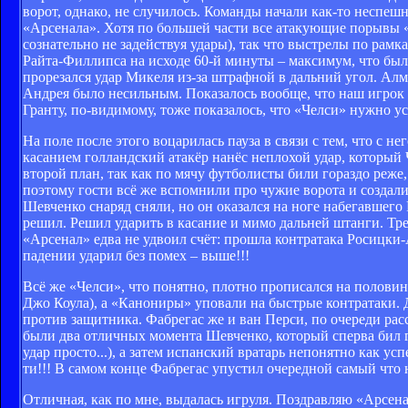
ворот, однако, не случилось. Команды начали как-то неспешн
«Арсенала». Хотя по большей части все атакующие порывы 
сознательно не задействуя удары), так что выстрелы по рамк
Райта-Филлипса на исходе 60-й минуты – максимум, что было
прорезался удар Микеля из-за штрафной в дальний угол. Алму
Андрея было несильным. Показалось вообще, что наш игрок уж
Гранту, по-видимому, тоже показалось, что «Челси» нужно у
На поле после этого воцарилась пауза в связи с тем, что с
касанием голландский атакёр нанёс неплохой удар, который
второй план, так как по мячу футболисты били гораздо реже
поэтому гости всё же вспомнили про чужие ворота и создал
Шевченко снаряд сняли, но он оказался на ноге набегавшег
решил. Решил ударить в касание и мимо дальней штанги. Тре
«Арсенал» едва не удвоил счёт: прошла контратака Росицки-
падении ударил без помех – выше!!!
Всё же «Челси», что понятно, плотно прописался на половин
Джо Коула), а «Канониры» уповали на быстрые контратаки. Д
против защитника. Фабрегас же и ван Перси, по очереди ра
были два отличных момента Шевченко, который сперва бил г
удар просто...), а затем испанский вратарь непонятно как у
ти!!! В самом конце Фабрегас упустил очередной самый что
Отличная, как по мне, выдалась игруля. Поздравляю «Арсена