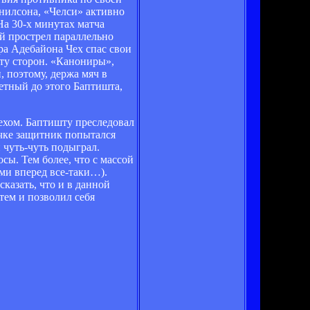
енилсона, «Челси» активно
На 30-х минутах матча
ий прострел параллельно
ра Адебайона Чех спас свои
ту сторон. «Канониры»,
, поэтому, держа мяч в
етный до этого Баптишта,
Чехом. Баптишту преследовал
очке защитник попытался
 чуть-чуть подыграл.
сы. Тем более, что с массой
ми вперед все-таки…).
казать, что и в данной
тем и позволил себя