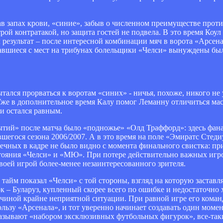
ав запах крови, «синие», забыв о численном преимуществе прот
й контратакой, но защита гостей не подвела. В это время Коул
л результат – после интересной комбинации мяч в ворота «Арсе
авшиеся с мест на трибунах болельщики «Челси» вынуждены был
тался прорваться к воротам «синих» - ничья, похоже, никого не
 Уже в дополнительное время Калу помог Леманну отличиться мас
 и остался равным.
бытий» после матча было «подножье» «Олд Траффорд»: здесь фа
шегося сезона 2006/2007. А в это время на поле «Эмиратс Стед
ечных в кадре не было видно с момента финального свистка: пр
стояния «Челси» и «МЮ». При потере действительно важных игро
воей игрой более-менее незаинтересованного зрителя.
тайм показал «Челси» с той стороны, взгляд на которую заставл
ок – Буларуз, купленный скорее всего по ошибке и недостаточно
ичиной крайне неприятной ситуации. При равной игре его команд
ользу «Арсенала», и тот уверенно начинает создавать один момен
 называют «набором эксклюзивных футбольных фигурок», все-так