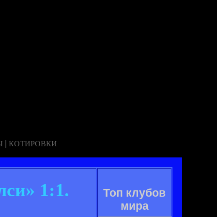
|
Ы
КОТИРОВКИ
си» 1:1.
Топ клубов
мира