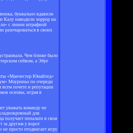
ивника, буквально вдавили
 и Калу наводили хоррор на
нала» с линии штрафной
и разочароваться в своих
 устраивала. Чем ближе было
терским сейвом, а Эбуе
наты «Манчестер Юнайтед»
иум» Моуриньо по очереди
и всем почете и репутации
ков основы, играя в
яет уважать команду не
 хладнокровный для
а получает пенальти в свои
т за другим у ворот
и не просто отодвигает игру