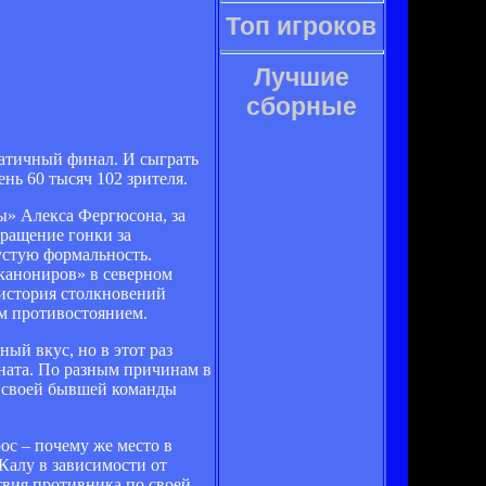
Топ игроков
Лучшие
сборные
аматичный финал. И сыграть
нь 60 тысяч 102 зрителя.
ы» Алекса Фергюсона, за
ращение гонки за
устую формальность.
канониров» в северном
 история столкновений
им противостоянием.
ый вкус, но в этот раз
ната. По разным причинам в
ив своей бывшей команды
ос – почему же место в
Калу в зависимости от
ствия противника по своей