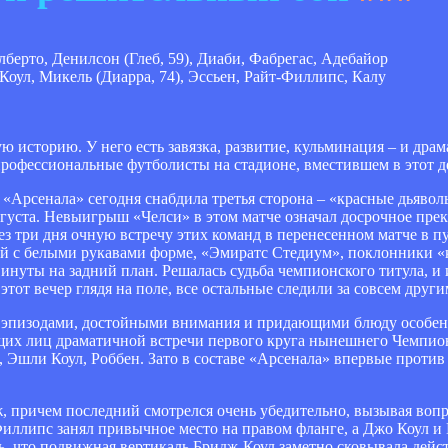
берто, Денилсон (Глеб, 59), Диаби, Фабрегас, Адебайор
Коул, Микель (Диарра, 74), Эссьен, Райт-Филлипс, Калу
ую историю. У него есть завязка, развитие, кульминация – и др
 профессиональные футболисты на стадионе, вместившем в этот де
 «Арсенала» сегодня снабдила третья сторона – «красные дьявол
густа. Невыигрыш «Челси» в этом матче означал досрочное прек
з три дня очную встречу этих команд в перенесенном матче в п
ной с белыми рукавами форме, «Эмиратс Стедиум», поклонники «
винуты на задний план. Решалась судьба чемпионского титула, и
этот вечер глядя на поле, все остальные следили за совсем друг
а эпизодами, достойными внимания и придающими блюду особенн
ющих лиц драматичной встречи первого круга нынешнего Чемпио
о, Эшли Коул, Роббен. Зато в составе «Арсенала» впервые прот
 причем последний смотрелся очень убедительно, вызывая вопр
иллипс занял привычное место на правом фланге, а Джо Коул и 
ать, что подвижная вертикаль Бридж-Коул заметно сковывала дей