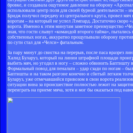
бровке, и создавала ощутимое давление на оборону «Арсена
использовали центр поля для своей бурной деятельности – им
Бридж получил передачу из центрального круга, провел мяч 
воротам – на который не успел Лэмпард. Достаточно скоро «
ворота. Именно к этим минутам заметное преимущество «Чел
зная, что гости слывут «командой второго тайма», пытались
собственных ногах, аккуратно прощупывали оборону противн
по сути стал для «Челси» фатальным.
За пару минут до свистка на перерыв, после паса вразрез 
Халид Буларуз, который на линии штрафной площади проиграл
выбить мяч, но угодил в ногу – сложно обвинить Баптишту в
Формальный повод для пенальти – удар сзади по ногам – был,
Баптишты и на таком разгоне конечно и сбитый легким толчк
Буларуз, уже отмечавшийся привозом в свои ворота реализов
ситуации вина за происшествие полностью лежит на защитник
переиграть на приеме мяча, хотя и мог бы оказаться под на