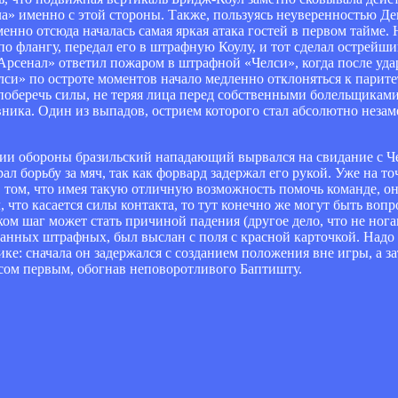
ла» именно с этой стороны. Также, пользуясь неуверенностью Д
енно отсюда началась самая яркая атака гостей в первом тайме. 
по флангу, передал его в штрафную Коулу, и тот сделал острейш
Арсенал» ответил пожаром в штрафной «Челси», когда после уда
си» по остроте моментов начало медленно отклоняться к парите
 поберечь силы, не теряя лица перед собственными болельщиками
ика. Один из выпадов, острием которого стал абсолютно незам
линии обороны бразильский нападающий вырвался на свидание с 
 борьбу за мяч, так как форвард задержал его рукой. Уже на т
 том, что имея такую отличную возможность помочь команде, он
 что касается силы контакта, то тут конечно же могут быть вопро
ом шаг может стать причиной падения (другое дело, что не нога
анных штрафных, был выслан с поля с красной карточкой. Надо с
е: сначала он задержался с созданием положения вне игры, а за
весом первым, обогнав неповоротливого Баптишту.