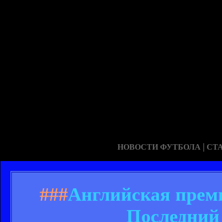
|
НОВОСТИ ФУТБОЛА
СТ
###
Английская премь
Последний