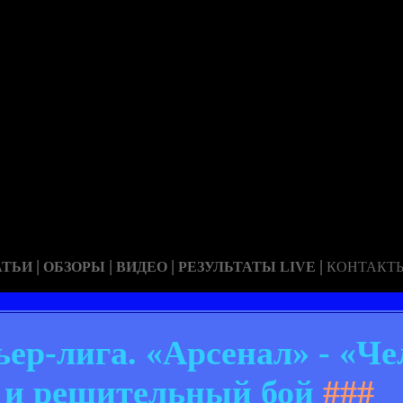
|
|
|
|
АТЬИ
ОБЗОРЫ
ВИДЕО
РЕЗУЛЬТАТЫ LIVE
КОНТАКТ
ер-лига. «Арсенал» - «Чел
 и решительный бой
###