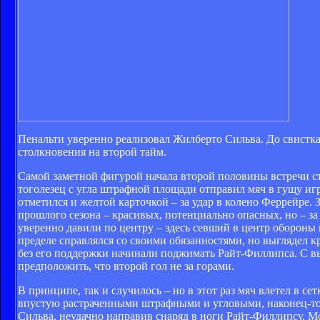
Пенальти уверенно реализовал Жилберто Сильва. До свистк
столкновения на второй тайм.
Самой заметной фигурой начала второй половины встречи ст
тоголезец с угла штрафной площади отправил мяч в гущу игр
отметился и желтой карточкой – за удар в колено Феррейре.
прошлого сезона – красивых, потенциально опасных, но – з
уверенно давили по центру – здесь севший в центр обороны 
пределе справлялся со своими обязанностями, но выглядел кр
без его поддержки начинали поджимать Райт-Филлипса. С 
предположить, что второй гол не за горами.
В принципе, так и случилось – но в этот раз мяч влетел в 
впустую растраченными штрафными и угловыми, наконец-то с
Сильва, неудачно направив снаряд в ноги Райт-Филлипсу. М