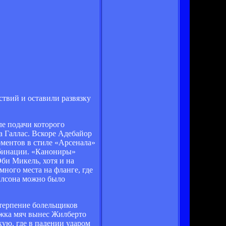
твий и оставили развязку
ле подачи которого
а Галлас. Вскоре Адебайор
оментов в стиле «Арсенала»
мбинации. «Канониры»
Оби Микель, хотя и на
много места на фланге, где
илсона можно было
 терпение болельщиков
ажка мяч вынес Жилберто
кую, где в падении ударом