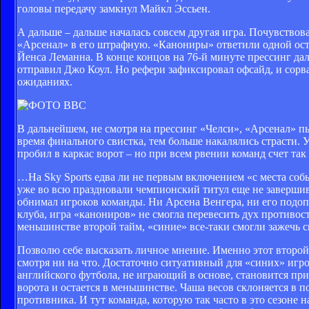
головы передачу замкнул Майкл Эссьен.
А дальше – дальше началась совсем другая игра. Почувствов
«Арсенал» в его штрафную. «Канониры» ответили одной остро
Йенса Леманна. В конце концов на 76-й минуте прессинг да
отправил Джо Коул. Но рефери зафиксировал офсайд, и сорв
ожиданиях.
В дальнейшем, не смотря на прессинг «Челси», «Арсенал» пы
время финального свистка, тем больше накалялись страсти.
пробил в каркас ворот – но при всем рвении команд счет так
…На Sky Sports едва ли не первым включением «с места со
уже во всю праздновали чемпионский титул еще не завершив
обнимал игроков команды. Ни Арсена Венгера, ни его подоп
клуба, игра «канониров» не смогла перевесить дух противо
меньшинстве второй тайм, «синие» все-таки смогли зажечь с
Позволю себе высказать личное мнение. Именно этот второй 
смотря ни на что. Достаточно ситуативный для «синих» игр
английского футбола, не играющий в основе, становится пр
ворота и остается в меньшинстве. Чаша весов склоняется в п
противника. И тут команда, которую так часто в это сезоне