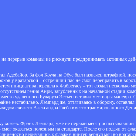
а на перерыв команды не рискнули предпринимать активных дейс
ал Адебайор. За фол Коула на Эбуе был назначен штрафной, пос
оков у вратарской – острейший пас не смог переправить в ворот
 Затем инициатива перешла к Фабрегасу – тот создал несколько м
а отсутствием гения Анри, загубленных на начальной стадии ко
вместо удаленного Буларуза Эссьен оставил место для маневра. 
айне нестабильно. Лэмпард же, оттягиваясь в оборону, оставлял 
выходом свежего Александра Глеба вместо травмированного Ден
сетку хозяев. Фрэнк Лэмпард, уже не первый месяц испытывавший
мог оказаться полезным на стандарте. После его подачи от фл
олниеносно вернувшись к флажку, вингер вернул мяч во вратарс