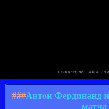
|
НОВОСТИ ФУТБОЛА
СТ
###
Антон Фердинанд н
матча