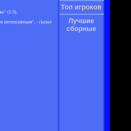
Топ игроков
" (1:3).
Лучшие
 и интенсивным", - сказал
сборные