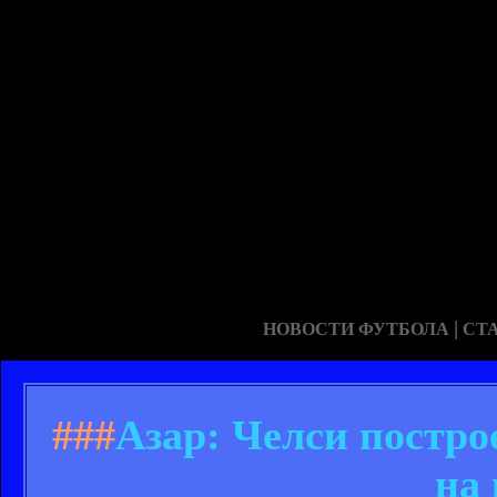
|
НОВОСТИ ФУТБОЛА
СТ
###
Азар: Челси постро
на