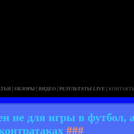
|
|
|
|
АТЬИ
ОБЗОРЫ
ВИДЕО
РЕЗУЛЬТАТЫ LIVE
КОНТАКТ
ен не для игры в футбол, 
 контратаках
###