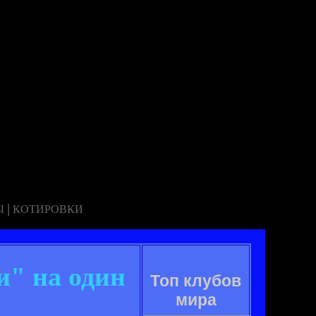
|
Ы
КОТИРОВКИ
и" на один
Топ клубов
мира