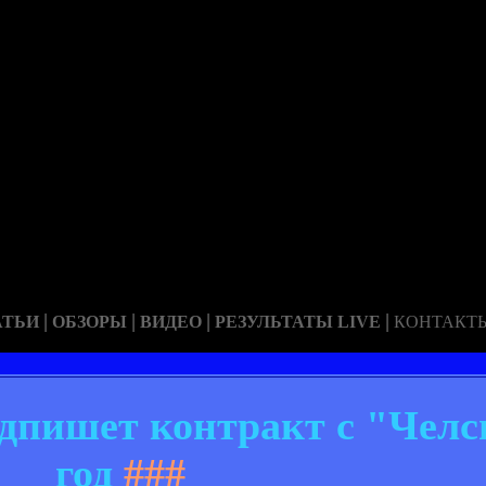
|
|
|
|
АТЬИ
ОБЗОРЫ
ВИДЕО
РЕЗУЛЬТАТЫ LIVE
КОНТАКТ
дпишет контракт с "Челс
год
###