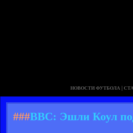
|
НОВОСТИ ФУТБОЛА
СТ
###
BBC: Эшли Коул по