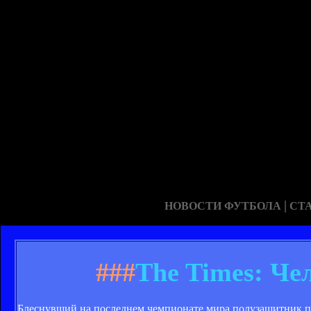
|
НОВОСТИ ФУТБОЛА
СТ
###
The Times: Че
Блеснувший на последнем чемпионате мира полузащитник пр