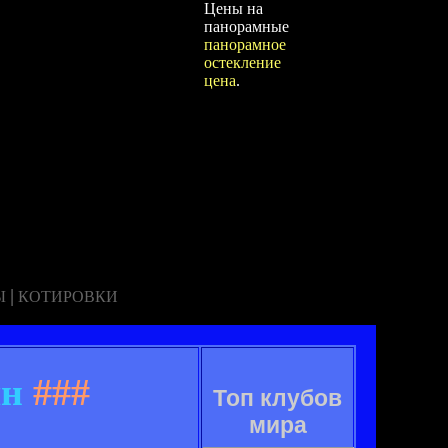
Цены на
панорамные
панорамное
остекление
цена
.
|
Ы
КОТИРОВКИ
лн
###
Топ клубов
мира