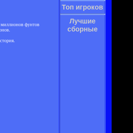
Топ игроков
Лучшие
5 миллионов фунтов
сборные
онов.
стория.