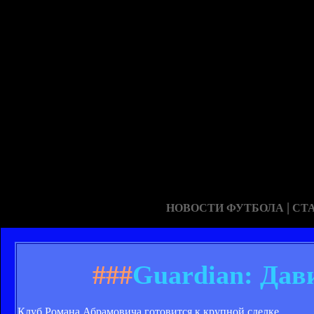
|
НОВОСТИ ФУТБОЛА
СТ
###
Guardian: Дави
Клуб Романа Абрамовича готовится к крупной сделке.