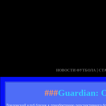
|
НОВОСТИ ФУТБОЛА
СТ
###
Guardian: 
Лондонский клуб близок к приобретению перспективного бр