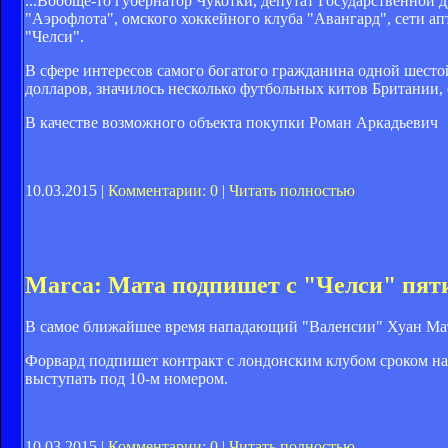
...Вообще-то губернатор Чукотки, депутат Государственной 
"Аэрофлота", омского хоккейного клуба "Авангард", сети ап
"Челси".
В сфере интересов самого богатого гражданина одной шестой
долларов, значилось несколько футбольных китов Британии,
В качестве возможного объекта покупки Роман Аркадьевич
10.03.2015 |
Комментарии: 0
|
Читать полностью
Marca: Мата подпишет с "Челси" пят
В самое ближайшее время нападающий "Валенсии" Хуан Мата 
Форвард подпишет контракт с лондонским клубом сроком на 
выступать под 10-м номером.
10.03.2015 |
Комментарии: 0
|
Читать полностью