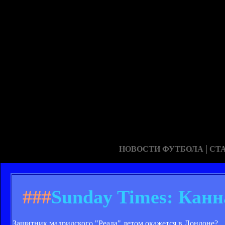
|
НОВОСТИ ФУТБОЛА
СТ
###
Sunday Times: Канн
Защитник мадридского "Реала" летом окажется в Лондоне?